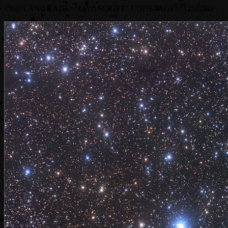
<%@LANGUAGE="JAVASCRIPT" CODEPAGE="1252"%>